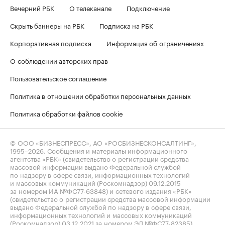
Вечерний РБК
О телеканале
Подключение
Скрыть баннеры на РБК
Подписка на РБК
Корпоративная подписка
Информация об ограничениях
О соблюдении авторских прав
Пользовательское соглашение
Политика в отношении обработки персональных данных
Политика обработки файлов cookie
© ООО «БИЗНЕСПРЕСС», АО «РОСБИЗНЕСКОНСАЛТИНГ»,
1995–2026
. Сообщения и материалы информационного
агентства «РБК» (свидетельство о регистрации средства
массовой информации выдано Федеральной службой
по надзору в сфере связи, информационных технологий
и массовых коммуникаций (Роскомнадзор) 09.12.2015
за номером ИА №ФС77-63848) и сетевого издания «РБК»
(свидетельство о регистрации средства массовой информации
выдано Федеральной службой по надзору в сфере связи,
информационных технологий и массовых коммуникаций
(Роскомнадзор) 03.12.2021 за номером ЭЛ №ФС77-82385)