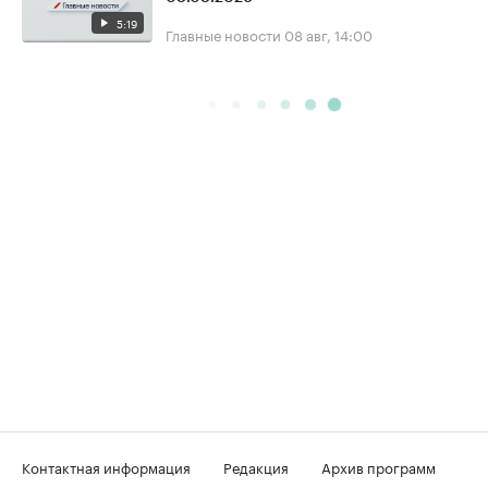
5:19
Главные новости
08 авг, 14:00
Контактная информация
Редакция
Архив программ