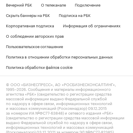
Вечерний РБК
О телеканале
Подключение
Скрыть баннеры на РБК
Подписка на РБК
Корпоративная подписка
Информация об ограничениях
О соблюдении авторских прав
Пользовательское соглашение
Политика в отношении обработки персональных данных
Политика обработки файлов cookie
© ООО «БИЗНЕСПРЕСС», АО «РОСБИЗНЕСКОНСАЛТИНГ»,
1995–2026
. Сообщения и материалы информационного
агентства «РБК» (свидетельство о регистрации средства
массовой информации выдано Федеральной службой
по надзору в сфере связи, информационных технологий
и массовых коммуникаций (Роскомнадзор) 09.12.2015
за номером ИА №ФС77-63848) и сетевого издания «РБК»
(свидетельство о регистрации средства массовой информации
выдано Федеральной службой по надзору в сфере связи,
информационных технологий и массовых коммуникаций
(Роскомнадзор) 03.12.2021 за номером ЭЛ №ФС77-82385)