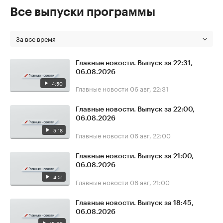
Все выпуски программы
За все время
Главные новости. Выпуск за 22:31,
06.08.2026
4:50
Главные новости
06 авг, 22:31
Главные новости. Выпуск за 22:00,
06.08.2026
5:18
Главные новости
06 авг, 22:00
Главные новости. Выпуск за 21:00,
06.08.2026
4:51
Главные новости
06 авг, 21:00
Главные новости. Выпуск за 18:45,
06.08.2026