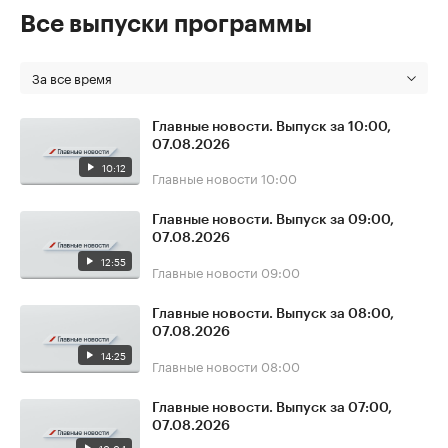
Все выпуски программы
За все время
Главные новости. Выпуск за 10:00,
07.08.2026
10:12
Главные новости
10:00
Главные новости. Выпуск за 09:00,
07.08.2026
12:55
Главные новости
09:00
Главные новости. Выпуск за 08:00,
07.08.2026
14:25
Главные новости
08:00
Главные новости. Выпуск за 07:00,
07.08.2026