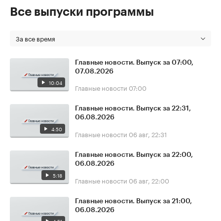
Все выпуски программы
За все время
Главные новости. Выпуск за 07:00,
07.08.2026
10:04
Главные новости
07:00
Главные новости. Выпуск за 22:31,
06.08.2026
4:50
Главные новости
06 авг, 22:31
Главные новости. Выпуск за 22:00,
06.08.2026
5:18
Главные новости
06 авг, 22:00
Главные новости. Выпуск за 21:00,
06.08.2026