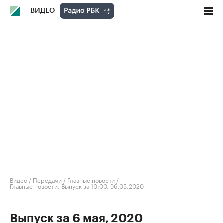
ВИДЕО
Видео
/
Передачи
/
Главные новости
/
Главные новости. Выпуск за 10:00, 06.05.2020
Выпуск за 6 мая, 2020