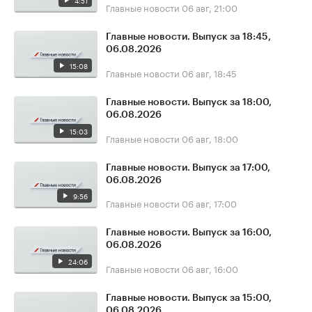
4:51
Главные новости
06 авг, 21:00
Главные новости. Выпуск за 18:45,
06.08.2026
15:08
Главные новости
06 авг, 18:45
Главные новости. Выпуск за 18:00,
06.08.2026
15:03
Главные новости
06 авг, 18:00
Главные новости. Выпуск за 17:00,
06.08.2026
9:56
Главные новости
06 авг, 17:00
Главные новости. Выпуск за 16:00,
06.08.2026
24:06
Главные новости
06 авг, 16:00
Главные новости. Выпуск за 15:00,
06.08.2026