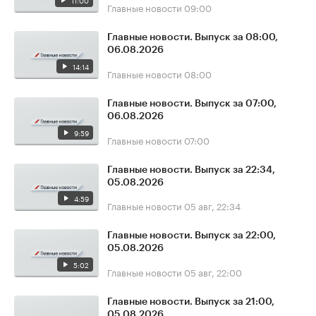
11:00
Главные новости
09:00
Главные новости. Выпуск за 08:00,
06.08.2026
14:14
Главные новости
08:00
Главные новости. Выпуск за 07:00,
06.08.2026
9:59
Главные новости
07:00
Главные новости. Выпуск за 22:34,
05.08.2026
4:59
Главные новости
05 авг, 22:34
Главные новости. Выпуск за 22:00,
05.08.2026
5:02
Главные новости
05 авг, 22:00
Главные новости. Выпуск за 21:00,
05.08.2026