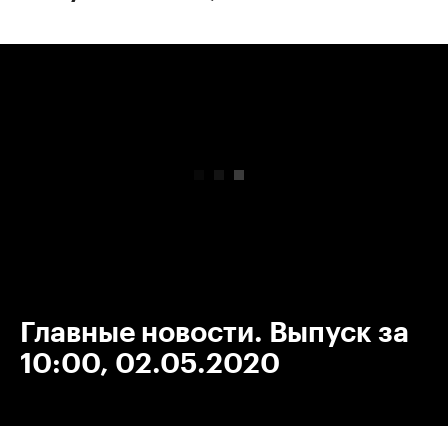
00:00
/
00:00
Главные новости. Выпуск за
10:00, 02.05.2020