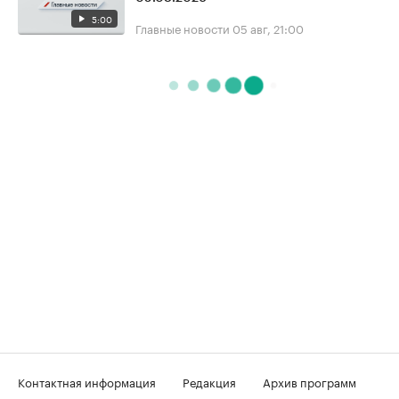
5:00
Главные новости
05 авг, 21:00
Контактная информация
Редакция
Архив программ