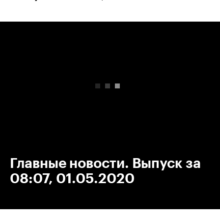
00:00
/
00:00
Главные новости. Выпуск за
08:07, 01.05.2020