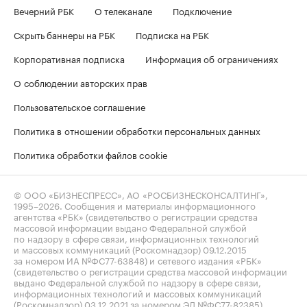
Вечерний РБК
О телеканале
Подключение
Скрыть баннеры на РБК
Подписка на РБК
Корпоративная подписка
Информация об ограничениях
О соблюдении авторских прав
Пользовательское соглашение
Политика в отношении обработки персональных данных
Политика обработки файлов cookie
© ООО «БИЗНЕСПРЕСС», АО «РОСБИЗНЕСКОНСАЛТИНГ»,
1995–2026
. Сообщения и материалы информационного
агентства «РБК» (свидетельство о регистрации средства
массовой информации выдано Федеральной службой
по надзору в сфере связи, информационных технологий
и массовых коммуникаций (Роскомнадзор) 09.12.2015
за номером ИА №ФС77-63848) и сетевого издания «РБК»
(свидетельство о регистрации средства массовой информации
выдано Федеральной службой по надзору в сфере связи,
информационных технологий и массовых коммуникаций
(Роскомнадзор) 03.12.2021 за номером ЭЛ №ФС77-82385)