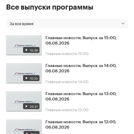
Все выпуски программы
За все время
Главные новости. Выпуск за 15:00,
06.08.2026
10:39
Главные новости
15:00
Главные новости. Выпуск за 14:00,
06.08.2026
10:23
Главные новости
14:00
Главные новости. Выпуск за 13:00,
06.08.2026
20:21
Главные новости
13:00
Главные новости. Выпуск за 12:00,
06.08.2026