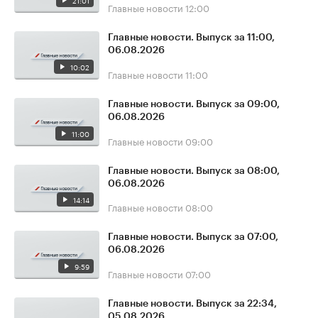
21:01
Главные новости
12:00
Главные новости. Выпуск за 11:00,
06.08.2026
10:02
Главные новости
11:00
Главные новости. Выпуск за 09:00,
06.08.2026
11:00
Главные новости
09:00
Главные новости. Выпуск за 08:00,
06.08.2026
14:14
Главные новости
08:00
Главные новости. Выпуск за 07:00,
06.08.2026
9:59
Главные новости
07:00
Главные новости. Выпуск за 22:34,
05.08.2026