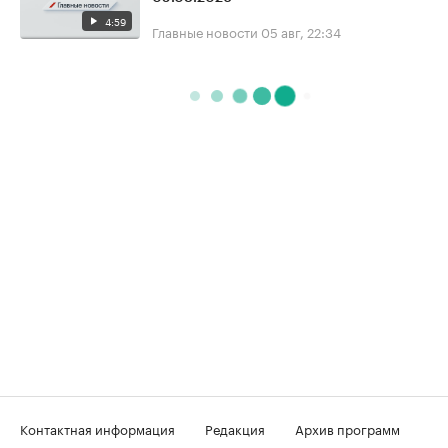
4:59
Главные новости
05 авг, 22:34
Контактная информация
Редакция
Архив программ