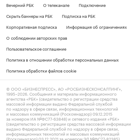
Вечерний РБК
О телеканале
Подключение
Скрыть баннеры на РБК
Подписка на РБК
Корпоративная подписка
Информация об ограничениях
О соблюдении авторских прав
Пользовательское соглашение
Политика в отношении обработки персональных данных
Политика обработки файлов cookie
© ООО «БИЗНЕСПРЕСС», АО «РОСБИЗНЕСКОНСАЛТИНГ»,
1995–2026
. Сообщения и материалы информационного
агентства «РБК» (свидетельство о регистрации средства
массовой информации выдано Федеральной службой
по надзору в сфере связи, информационных технологий
и массовых коммуникаций (Роскомнадзор) 09.12.2015
за номером ИА №ФС77-63848) и сетевого издания «РБК»
(свидетельство о регистрации средства массовой информации
выдано Федеральной службой по надзору в сфере связи,
информационных технологий и массовых коммуникаций
(Роскомнадзор) 03.12.2021 за номером ЭЛ №ФС77-82385)