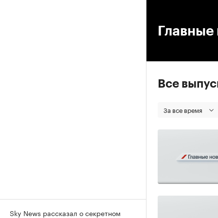
00
Главные 
Все выпу
За все время
Sky News рассказал о секретном