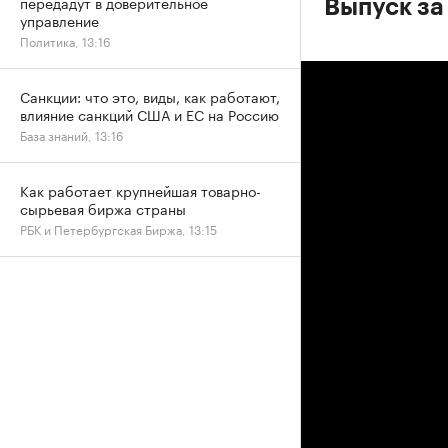
передадут в доверительное
Выпуск за
управление
Политика, 13:16
Санкции: что это, виды, как работают,
влияние санкций США и ЕС на Россию
База знаний, 13:16
Как работает крупнейшая товарно-
сырьевая биржа страны
РБК и Петербургская Биржа, 13:15