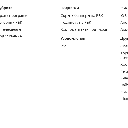
убрики
Подписки
РБК
рхив программ
Скрыть баннеры на РБК
iOS
ечерний РБК
Подписка на РБК
And
 телеканале
Корпоративная подписка
AppG
одключение
Уведомления
Дру
RSS
Обл
Кор
дом
Хос
Рег
Зна
Сайт
РБК
Шко