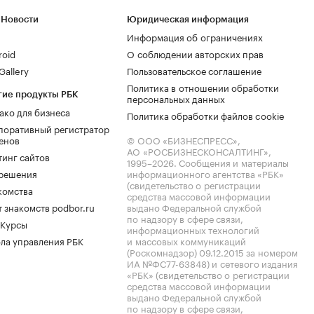
 Новости
Юридическая информация
Информация об ограничениях
roid
О соблюдении авторских прав
allery
Пользовательское соглашение
Политика в отношении обработки
гие продукты РБК
персональных данных
ако для бизнеса
Политика обработки файлов cookie
поративный регистратор
енов
© ООО «БИЗНЕСПРЕСС»,
АО «РОСБИЗНЕСКОНСАЛТИНГ»,
тинг сайтов
1995–2026
. Сообщения и материалы
.решения
информационного агентства «РБК»
(свидетельство о регистрации
комства
средства массовой информации
 знакомств podbor.ru
выдано Федеральной службой
по надзору в сфере связи,
 Курсы
информационных технологий
ла управления РБК
и массовых коммуникаций
(Роскомнадзор) 09.12.2015 за номером
ИА №ФС77-63848) и сетевого издания
«РБК» (свидетельство о регистрации
средства массовой информации
выдано Федеральной службой
по надзору в сфере связи,