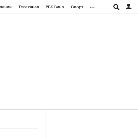
...
пании
Телеканал
РБК Вино
Спорт
ые проекты
Город
Стиль
Крипто
Спецпроекты СПб
логии и медиа
Финансы