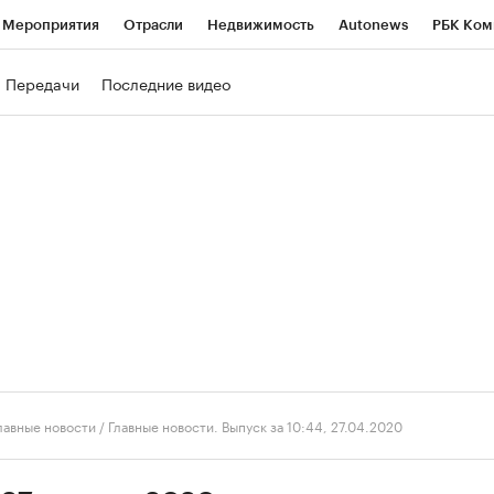
Мероприятия
Отрасли
Недвижимость
Autonews
РБК Ком
ние
РБК Курсы
РБК Life
Тренды
Визионеры
Национальн
Передачи
Последние видео
б
Исследования
Кредитные рейтинги
Франшизы
Газета
роверка контрагентов
Политика
Экономика
Бизнес
Техно
лавные новости
/
Главные новости. Выпуск за 10:44, 27.04.2020