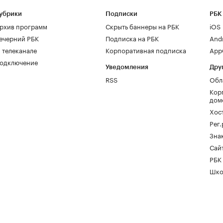
убрики
Подписки
РБК
рхив программ
Скрыть баннеры на РБК
iOS
ечерний РБК
Подписка на РБК
And
 телеканале
Корпоративная подписка
AppG
одключение
Уведомления
Дру
RSS
Обл
Кор
дом
Хос
Рег
Зна
Сайт
РБК
Шко