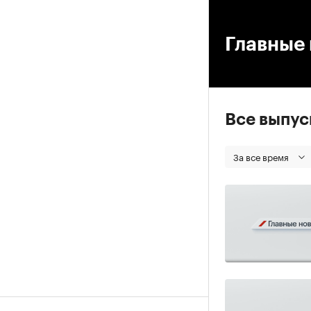
00
Главные 
Все выпу
За все время