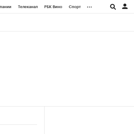
...
пании
Телеканал
РБК Вино
Спорт
ые проекты
Город
Стиль
Крипто
Спецпроекты СПб
логии и медиа
Финансы