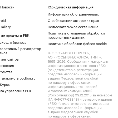
 Новости
Юридическая информация
Информация об ограничениях
roid
О соблюдении авторских прав
allery
Пользовательское соглашение
Политика в отношении обработки
гие продукты РБК
персональных данных
ако для бизнеса
Политика обработки файлов cookie
поративный регистратор
енов
© ООО «БИЗНЕСПРЕСС»,
АО «РОСБИЗНЕСКОНСАЛТИНГ»,
тинг сайтов
1995–2026
. Сообщения и материалы
.решения
информационного агентства «РБК»
(свидетельство о регистрации
комства
средства массовой информации
 знакомств podbor.ru
выдано Федеральной службой
по надзору в сфере связи,
 Курсы
информационных технологий
ла управления РБК
и массовых коммуникаций
(Роскомнадзор) 09.12.2015 за номером
ИА №ФС77-63848) и сетевого издания
«РБК» (свидетельство о регистрации
средства массовой информации
выдано Федеральной службой
по надзору в сфере связи,