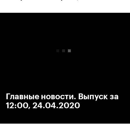
00:00
/
00:00
Главные новости. Выпуск за
12:00, 24.04.2020