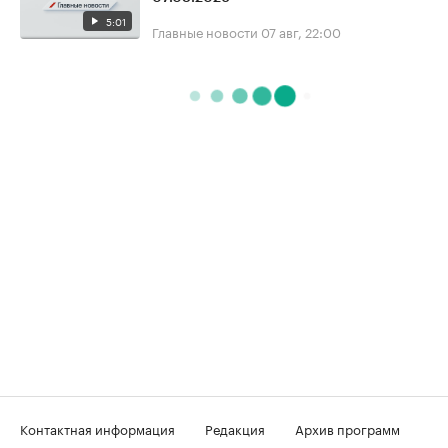
5:01
Главные новости
07 авг, 22:00
Контактная информация
Редакция
Архив программ