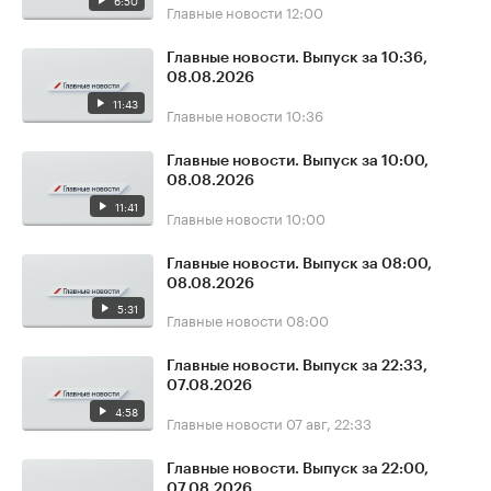
6:50
Главные новости
12:00
Главные новости. Выпуск за 10:36,
08.08.2026
11:43
Главные новости
10:36
Главные новости. Выпуск за 10:00,
08.08.2026
11:41
Главные новости
10:00
Главные новости. Выпуск за 08:00,
08.08.2026
5:31
Главные новости
08:00
Главные новости. Выпуск за 22:33,
07.08.2026
4:58
Главные новости
07 авг, 22:33
Главные новости. Выпуск за 22:00,
07.08.2026