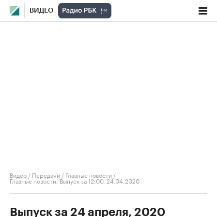
ВИДЕО
Видео
/
Передачи
/
Главные новости
/
Главные новости. Выпуск за 12:00, 24.04.2020
Выпуск за 24 апреля, 2020