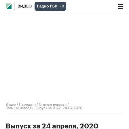
ВИДЕО
Видео
/
Передачи
/
Главные новости
/
Главные новости. Выпуск за 11:42, 24.04.2020
Выпуск за 24 апреля, 2020