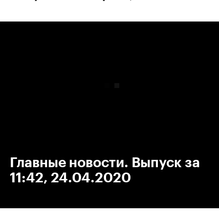
00:00
/
00:00
Главные новости. Выпуск за
11:42, 24.04.2020