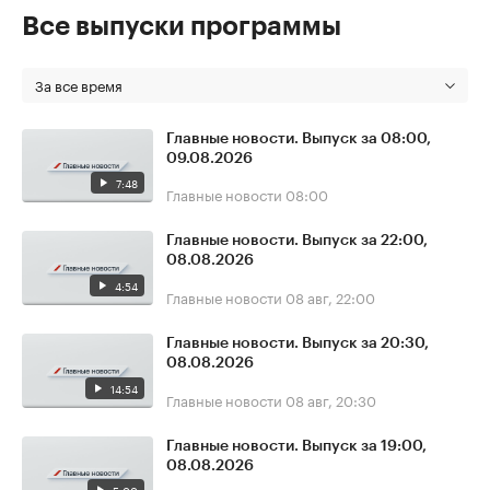
Все выпуски программы
За все время
Главные новости. Выпуск за 08:00,
09.08.2026
7:48
Главные новости
08:00
Главные новости. Выпуск за 22:00,
08.08.2026
4:54
Главные новости
08 авг, 22:00
Главные новости. Выпуск за 20:30,
08.08.2026
14:54
Главные новости
08 авг, 20:30
Главные новости. Выпуск за 19:00,
08.08.2026