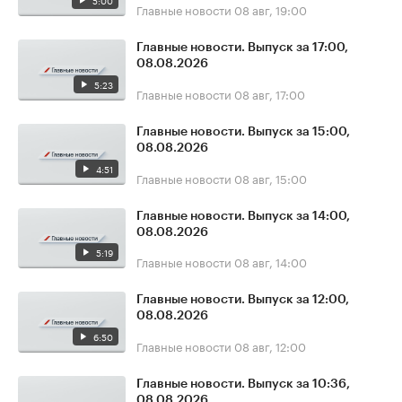
5:00
Главные новости
08 авг, 19:00
Главные новости. Выпуск за 17:00,
08.08.2026
5:23
Главные новости
08 авг, 17:00
Главные новости. Выпуск за 15:00,
08.08.2026
4:51
Главные новости
08 авг, 15:00
Главные новости. Выпуск за 14:00,
08.08.2026
5:19
Главные новости
08 авг, 14:00
Главные новости. Выпуск за 12:00,
08.08.2026
6:50
Главные новости
08 авг, 12:00
Главные новости. Выпуск за 10:36,
08.08.2026