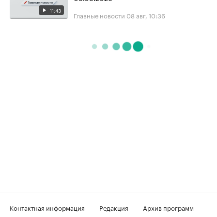
11:43
Главные новости
08 авг, 10:36
Контактная информация
Редакция
Архив программ