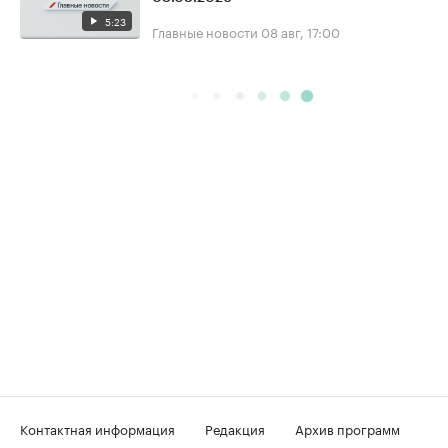
5:23
Главные новости
08 авг, 17:00
Контактная информация
Редакция
Архив программ