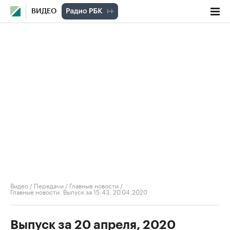
ВИДЕО
Видео
/
Передачи
/
Главные новости
/
Главные новости. Выпуск за 15:43, 20.04.2020
Выпуск за 20 апреля, 2020