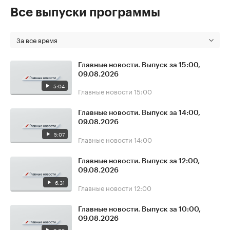
Все выпуски программы
За все время
Главные новости. Выпуск за 15:00,
09.08.2026
5:04
Главные новости
15:00
Главные новости. Выпуск за 14:00,
09.08.2026
5:07
Главные новости
14:00
Главные новости. Выпуск за 12:00,
09.08.2026
6:31
Главные новости
12:00
Главные новости. Выпуск за 10:00,
09.08.2026