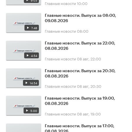
9:03
Главные новости
10:00
Главные новости. Выпуск за 08:00,
09.08.2026
7:48
Главные новости
08:00
Главные новости. Выпуск за 22:00,
08.08.2026
4:54
Главные новости
08 авг, 22:00
Главные новости. Выпуск за 20:30,
08.08.2026
14:54
Главные новости
08 авг, 20:30
Главные новости. Выпуск за 19:00,
08.08.2026
5:00
Главные новости
08 авг, 19:00
Главные новости. Выпуск за 17:00,
08.08.2026