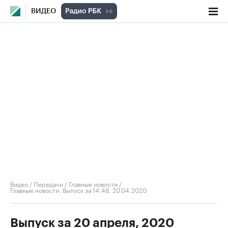
ВИДЕО
Видео
/
Передачи
/
Главные новости
/
Главные новости. Выпуск за 14:48, 20.04.2020
Выпуск за 20 апреля, 2020