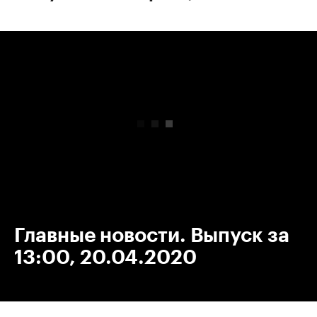
00:00
/
00:00
Главные новости. Выпуск за
13:00, 20.04.2020