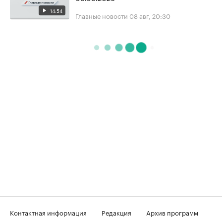
14:54
Главные новости
08 авг, 20:30
Контактная информация
Редакция
Архив программ