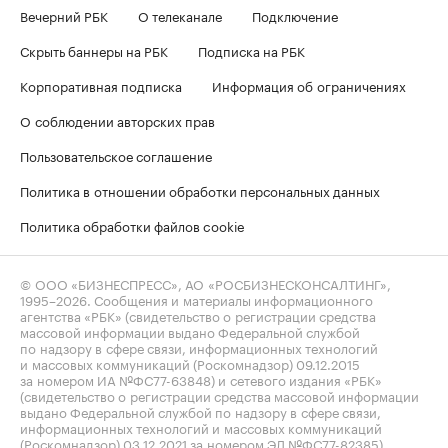
Вечерний РБК
О телеканале
Подключение
Скрыть баннеры на РБК
Подписка на РБК
Корпоративная подписка
Информация об ограничениях
О соблюдении авторских прав
Пользовательское соглашение
Политика в отношении обработки персональных данных
Политика обработки файлов cookie
© ООО «БИЗНЕСПРЕСС», АО «РОСБИЗНЕСКОНСАЛТИНГ»,
1995–2026
. Сообщения и материалы информационного
агентства «РБК» (свидетельство о регистрации средства
массовой информации выдано Федеральной службой
по надзору в сфере связи, информационных технологий
и массовых коммуникаций (Роскомнадзор) 09.12.2015
за номером ИА №ФС77-63848) и сетевого издания «РБК»
(свидетельство о регистрации средства массовой информации
выдано Федеральной службой по надзору в сфере связи,
информационных технологий и массовых коммуникаций
(Роскомнадзор) 03.12.2021 за номером ЭЛ №ФС77-82385)