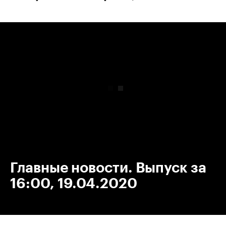
00:00
/
00:00
Главные новости. Выпуск за
16:00, 19.04.2020