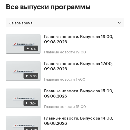
Все выпуски программы
За все время
Главные новости. Выпуск за 19:00,
09.08.2026
5:12
Главные новости
19:00
Главные новости. Выпуск за 17:00,
09.08.2026
5:03
Главные новости
17:00
Главные новости. Выпуск за 15:00,
09.08.2026
5:04
Главные новости
15:00
Главные новости. Выпуск за 14:00,
09.08.2026