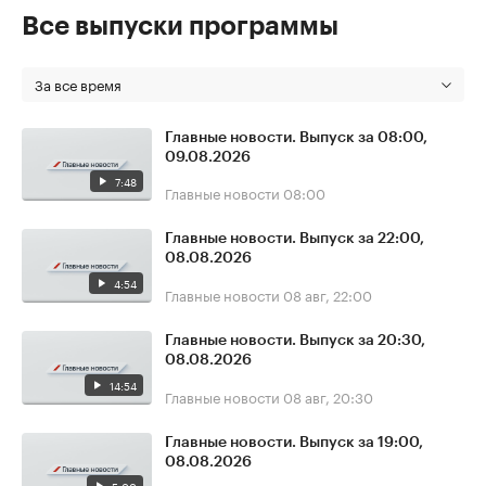
Все выпуски программы
За все время
Главные новости. Выпуск за 08:00,
09.08.2026
7:48
Главные новости
08:00
Главные новости. Выпуск за 22:00,
08.08.2026
4:54
Главные новости
08 авг, 22:00
Главные новости. Выпуск за 20:30,
08.08.2026
14:54
Главные новости
08 авг, 20:30
Главные новости. Выпуск за 19:00,
08.08.2026