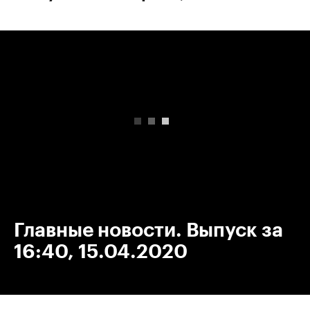
00:00
/
00:00
Главные новости. Выпуск за
16:40, 15.04.2020