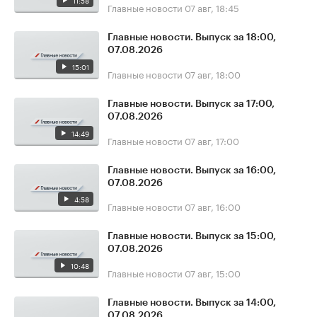
11:58
Главные новости
07 авг, 18:45
Главные новости. Выпуск за 18:00,
07.08.2026
15:01
Главные новости
07 авг, 18:00
Главные новости. Выпуск за 17:00,
07.08.2026
14:49
Главные новости
07 авг, 17:00
Главные новости. Выпуск за 16:00,
07.08.2026
4:58
Главные новости
07 авг, 16:00
Главные новости. Выпуск за 15:00,
07.08.2026
10:48
Главные новости
07 авг, 15:00
Главные новости. Выпуск за 14:00,
07.08.2026