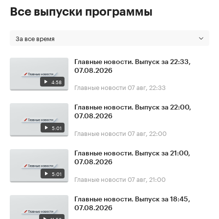
Все выпуски программы
За все время
Главные новости. Выпуск за 22:33,
07.08.2026
4:58
Главные новости
07 авг, 22:33
Главные новости. Выпуск за 22:00,
07.08.2026
5:01
Главные новости
07 авг, 22:00
Главные новости. Выпуск за 21:00,
07.08.2026
5:01
Главные новости
07 авг, 21:00
Главные новости. Выпуск за 18:45,
07.08.2026