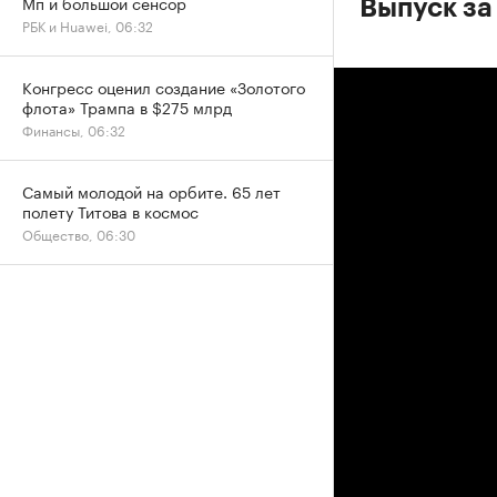
Мп и большой сенсор
Выпуск за
РБК и Huawei, 06:32
Конгресс оценил создание «Золотого
флота» Трампа в $275 млрд
Финансы, 06:32
Самый молодой на орбите. 65 лет
полету Титова в космос
Общество, 06:30