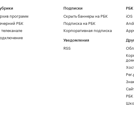
убрики
Подписки
РБК
рхив программ
Скрыть баннеры на РБК
iOS
ечерний РБК
Подписка на РБК
And
 телеканале
Корпоративная подписка
AppG
одключение
Уведомления
Дру
RSS
Обл
Кор
дом
Хос
Рег
Зна
Сайт
РБК
Шко