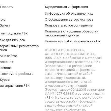
 Новости
Юридическая информация
Информация об ограничениях
roid
О соблюдении авторских прав
allery
Пользовательское соглашение
Политика в отношении обработки
гие продукты РБК
персональных данных
ако для бизнеса
Политика обработки файлов cookie
поративный регистратор
енов
© ООО «БИЗНЕСПРЕСС»,
АО «РОСБИЗНЕСКОНСАЛТИНГ»,
тинг сайтов
1995–2026
. Сообщения и материалы
.решения
информационного агентства «РБК»
(свидетельство о регистрации
комства
средства массовой информации
 знакомств podbor.ru
выдано Федеральной службой
по надзору в сфере связи,
 Курсы
информационных технологий
ла управления РБК
и массовых коммуникаций
(Роскомнадзор) 09.12.2015 за номером
ИА №ФС77-63848) и сетевого издания
«РБК» (свидетельство о регистрации
средства массовой информации
выдано Федеральной службой
по надзору в сфере связи,