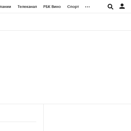
...
пании
Телеканал
РБК Вино
Спорт
ые проекты
Город
Стиль
Крипто
Спецпроекты СПб
логии и медиа
Финансы