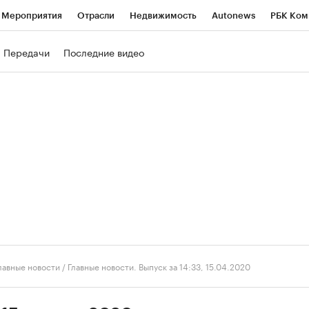
Мероприятия
Отрасли
Недвижимость
Autonews
РБК Ком
ние
РБК Курсы
РБК Life
Тренды
Визионеры
Национальн
Передачи
Последние видео
б
Исследования
Кредитные рейтинги
Франшизы
Газета
роверка контрагентов
Политика
Экономика
Бизнес
Техно
лавные новости
/
Главные новости. Выпуск за 14:33, 15.04.2020