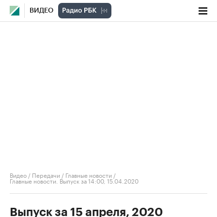
ВИДЕО
Видео
/
Передачи
/
Главные новости
/
Главные новости. Выпуск за 14:00, 15.04.2020
Выпуск за 15 апреля, 2020