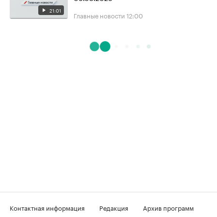
21:01
Главные новости
12:00
Контактная информация
Редакция
Архив программ