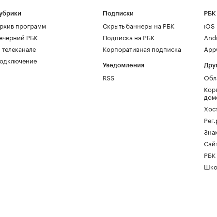
убрики
Подписки
РБК
рхив программ
Скрыть баннеры на РБК
iOS
ечерний РБК
Подписка на РБК
And
 телеканале
Корпоративная подписка
AppG
одключение
Уведомления
Дру
RSS
Обл
Кор
дом
Хос
Рег
Зна
Сайт
РБК
Шко