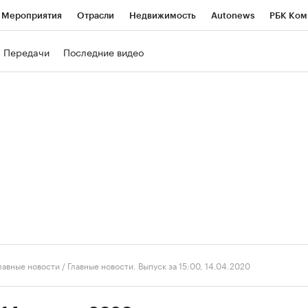
Мероприятия
Отрасли
Недвижимость
Autonews
РБК Ком
ние
РБК Курсы
РБК Life
Тренды
Визионеры
Национальн
Передачи
Последние видео
б
Исследования
Кредитные рейтинги
Франшизы
Газета
роверка контрагентов
Политика
Экономика
Бизнес
Техно
лавные новости
/
Главные новости. Выпуск за 15:00, 14.04.2020