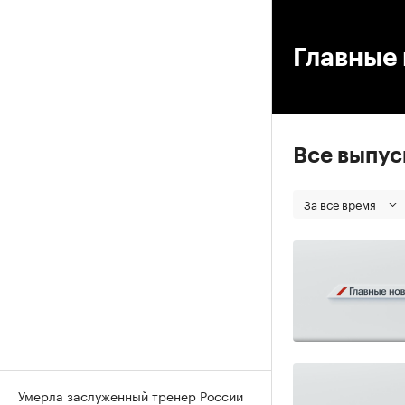
00
Главные 
Все выпу
За все время
Умерла заслуженный тренер России