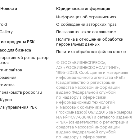
 Новости
Юридическая информация
Информация об ограничениях
roid
О соблюдении авторских прав
allery
Пользовательское соглашение
Политика в отношении обработки
гие продукты РБК
персональных данных
ако для бизнеса
Политика обработки файлов cookie
поративный регистратор
енов
© ООО «БИЗНЕСПРЕСС»,
АО «РОСБИЗНЕСКОНСАЛТИНГ»,
тинг сайтов
1995–2026
. Сообщения и материалы
.решения
информационного агентства «РБК»
(свидетельство о регистрации
комства
средства массовой информации
 знакомств podbor.ru
выдано Федеральной службой
по надзору в сфере связи,
 Курсы
информационных технологий
ла управления РБК
и массовых коммуникаций
(Роскомнадзор) 09.12.2015 за номером
ИА №ФС77-63848) и сетевого издания
«РБК» (свидетельство о регистрации
средства массовой информации
выдано Федеральной службой
по надзору в сфере связи,