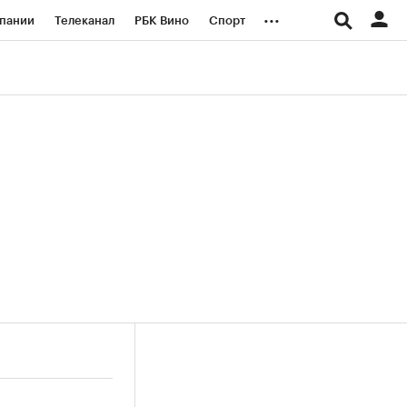
...
пании
Телеканал
РБК Вино
Спорт
ые проекты
Город
Стиль
Крипто
Спецпроекты СПб
логии и медиа
Финансы