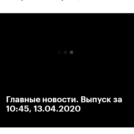
00:00
/
00:00
Главные новости. Выпуск за
10:45, 13.04.2020