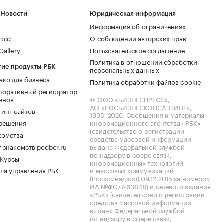
 Новости
Юридическая информация
Информация об ограничениях
roid
О соблюдении авторских прав
allery
Пользовательское соглашение
Политика в отношении обработки
гие продукты РБК
персональных данных
ако для бизнеса
Политика обработки файлов cookie
поративный регистратор
енов
© ООО «БИЗНЕСПРЕСС»,
АО «РОСБИЗНЕСКОНСАЛТИНГ»,
тинг сайтов
1995–2026
. Сообщения и материалы
.решения
информационного агентства «РБК»
(свидетельство о регистрации
комства
средства массовой информации
 знакомств podbor.ru
выдано Федеральной службой
по надзору в сфере связи,
 Курсы
информационных технологий
ла управления РБК
и массовых коммуникаций
(Роскомнадзор) 09.12.2015 за номером
ИА №ФС77-63848) и сетевого издания
«РБК» (свидетельство о регистрации
средства массовой информации
выдано Федеральной службой
по надзору в сфере связи,