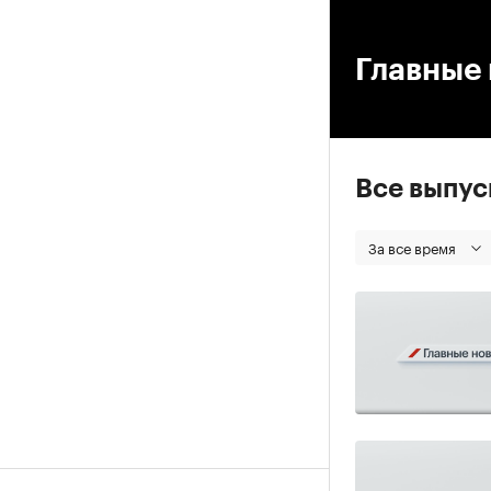
00
Главные 
Все выпу
За все время