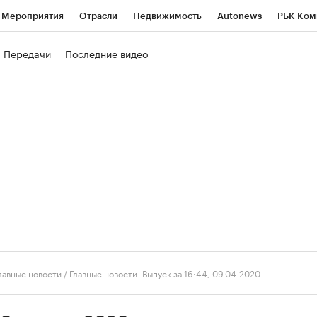
Мероприятия
Отрасли
Недвижимость
Autonews
РБК Ком
ние
РБК Курсы
РБК Life
Тренды
Визионеры
Национальн
Передачи
Последние видео
б
Исследования
Кредитные рейтинги
Франшизы
Газета
роверка контрагентов
Политика
Экономика
Бизнес
Техно
лавные новости
/
Главные новости. Выпуск за 16:44, 09.04.2020