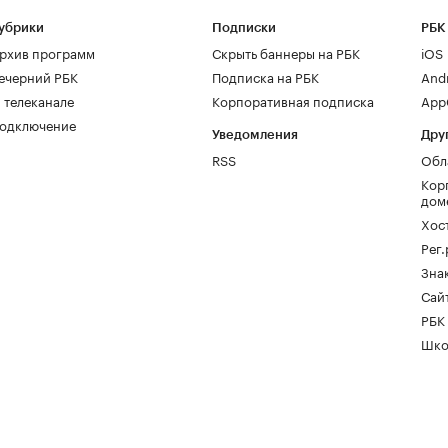
убрики
Подписки
РБК
рхив программ
Скрыть баннеры на РБК
iOS
ечерний РБК
Подписка на РБК
And
 телеканале
Корпоративная подписка
AppG
одключение
Уведомления
Дру
RSS
Обл
Кор
дом
Хос
Рег
Зна
Сайт
РБК
Шко