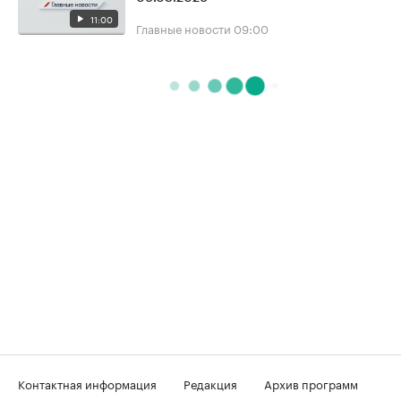
11:00
Главные новости
09:00
Контактная информация
Редакция
Архив программ