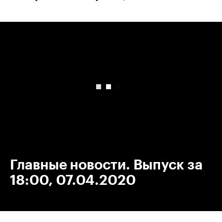
00:00
/
00:00
Главные новости. Выпуск за
18:00, 07.04.2020