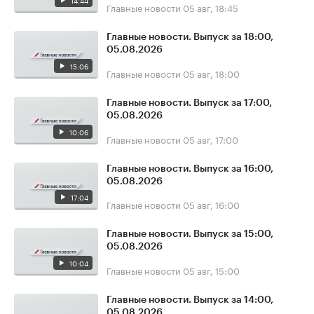
14:44
Главные новости
05 авг, 18:45
Главные новости. Выпуск за 18:00,
05.08.2026
15:06
Главные новости
05 авг, 18:00
Главные новости. Выпуск за 17:00,
05.08.2026
10:06
Главные новости
05 авг, 17:00
Главные новости. Выпуск за 16:00,
05.08.2026
17:04
Главные новости
05 авг, 16:00
Главные новости. Выпуск за 15:00,
05.08.2026
10:04
Главные новости
05 авг, 15:00
Главные новости. Выпуск за 14:00,
05.08.2026