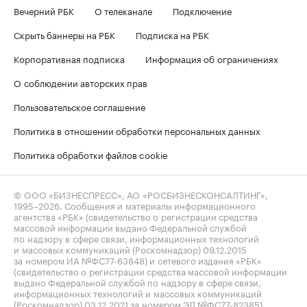
Вечерний РБК
О телеканале
Подключение
Скрыть баннеры на РБК
Подписка на РБК
Корпоративная подписка
Информация об ограничениях
О соблюдении авторских прав
Пользовательское соглашение
Политика в отношении обработки персональных данных
Политика обработки файлов cookie
© ООО «БИЗНЕСПРЕСС», АО «РОСБИЗНЕСКОНСАЛТИНГ»,
1995–2026
. Сообщения и материалы информационного
агентства «РБК» (свидетельство о регистрации средства
массовой информации выдано Федеральной службой
по надзору в сфере связи, информационных технологий
и массовых коммуникаций (Роскомнадзор) 09.12.2015
за номером ИА №ФС77-63848) и сетевого издания «РБК»
(свидетельство о регистрации средства массовой информации
выдано Федеральной службой по надзору в сфере связи,
информационных технологий и массовых коммуникаций
(Роскомнадзор) 03.12.2021 за номером ЭЛ №ФС77-82385)