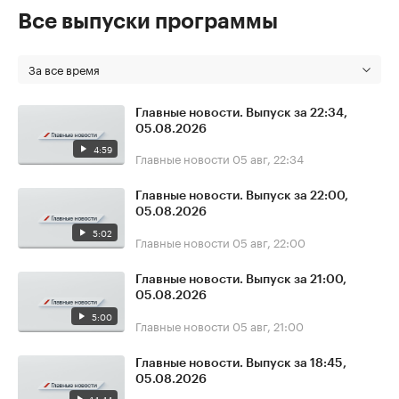
Все выпуски программы
За все время
Главные новости. Выпуск за 22:34,
05.08.2026
4:59
Главные новости
05 авг, 22:34
Главные новости. Выпуск за 22:00,
05.08.2026
5:02
Главные новости
05 авг, 22:00
Главные новости. Выпуск за 21:00,
05.08.2026
5:00
Главные новости
05 авг, 21:00
Главные новости. Выпуск за 18:45,
05.08.2026