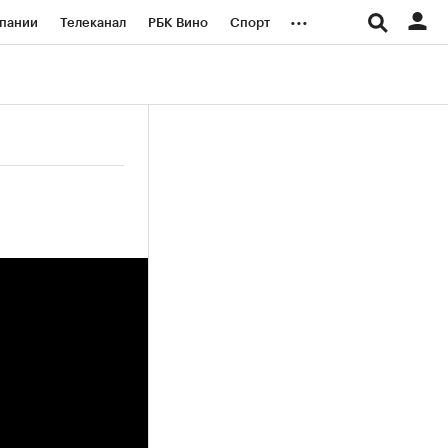
...
пании
Телеканал
РБК Вино
Спорт
ые проекты
Город
Стиль
Крипто
Спецпроекты СПб
логии и медиа
Финансы