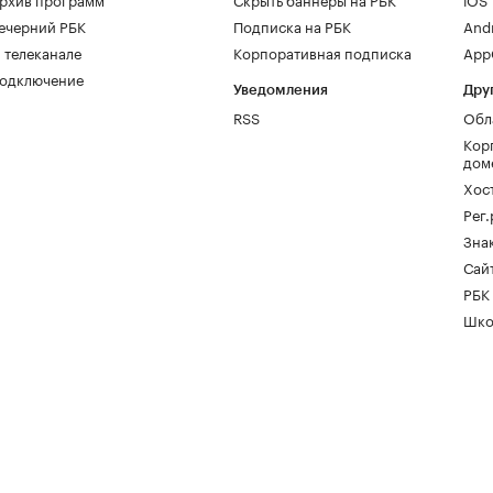
ечерний РБК
Подписка на РБК
And
 телеканале
Корпоративная подписка
AppG
одключение
Уведомления
Дру
RSS
Обл
Кор
дом
Хос
Рег
Зна
Сайт
РБК
Шко