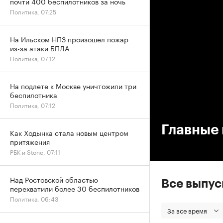
почти 400 беспилотников за ночь
Политика, 07:25
На Ильском НПЗ произошел пожар
из-за атаки БПЛА
Политика, 07:12
На подлете к Москве уничтожили три
беспилотника
00
Политика, 07:12
Главные 
Как Ходынка стала новым центром
притяжения
РБК и Stone, 07:11
Над Ростовской областью
Все выпу
перехватили более 30 беспилотников
Политика, 06:43
За все время