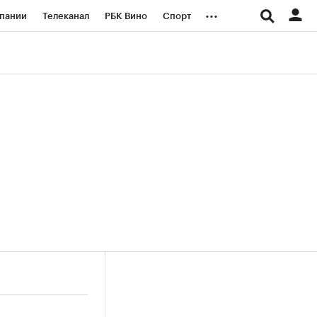
...
пании
Телеканал
РБК Вино
Спорт
ые проекты
Город
Стиль
Крипто
Спецпроекты СПб
логии и медиа
Финансы