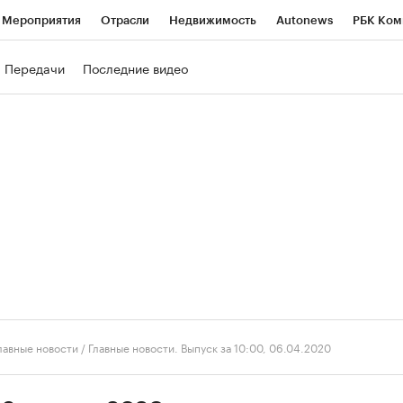
Мероприятия
Отрасли
Недвижимость
Autonews
РБК Ком
ние
РБК Курсы
РБК Life
Тренды
Визионеры
Национальн
Передачи
Последние видео
б
Исследования
Кредитные рейтинги
Франшизы
Газета
роверка контрагентов
Политика
Экономика
Бизнес
Техно
лавные новости
/
Главные новости. Выпуск за 10:00, 06.04.2020