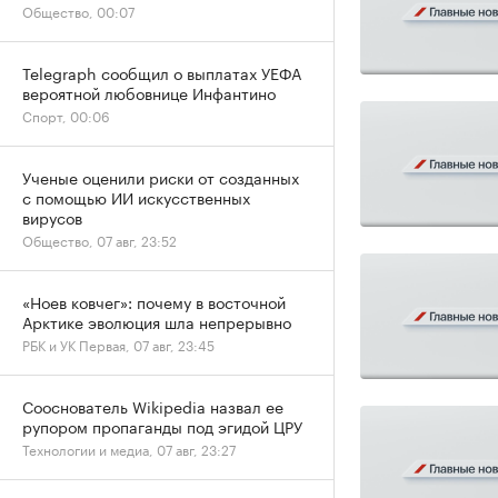
Общество, 00:07
Telegraph сообщил о выплатах УЕФА
вероятной любовнице Инфантино
Спорт, 00:06
Ученые оценили риски от созданных
с помощью ИИ искусственных
вирусов
Общество, 07 авг, 23:52
«Ноев ковчег»: почему в восточной
Арктике эволюция шла непрерывно
РБК и УК Первая, 07 авг, 23:45
Сооснователь Wikipedia назвал ее
рупором пропаганды под эгидой ЦРУ
Технологии и медиа, 07 авг, 23:27