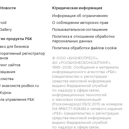
 Новости
Юридическая информация
Информация об ограничениях
roid
О соблюдении авторских прав
allery
Пользовательское соглашение
Политика в отношении обработки
гие продукты РБК
персональных данных
ако для бизнеса
Политика обработки файлов cookie
поративный регистратор
енов
© ООО «БИЗНЕСПРЕСС»,
АО «РОСБИЗНЕСКОНСАЛТИНГ»,
тинг сайтов
1995–2026
. Сообщения и материалы
.решения
информационного агентства «РБК»
(свидетельство о регистрации
комства
средства массовой информации
 знакомств podbor.ru
выдано Федеральной службой
по надзору в сфере связи,
 Курсы
информационных технологий
ла управления РБК
и массовых коммуникаций
(Роскомнадзор) 09.12.2015 за номером
ИА №ФС77-63848) и сетевого издания
«РБК» (свидетельство о регистрации
средства массовой информации
выдано Федеральной службой
по надзору в сфере связи,