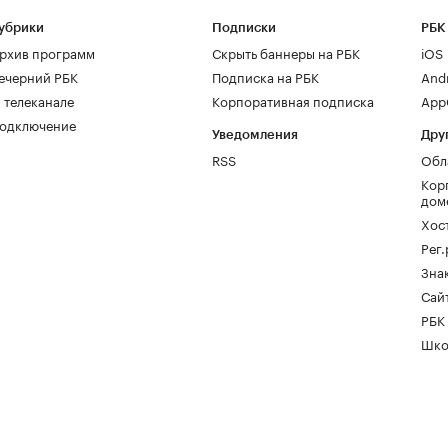
убрики
Подписки
РБК
рхив программ
Скрыть баннеры на РБК
iOS
ечерний РБК
Подписка на РБК
And
 телеканале
Корпоративная подписка
AppG
одключение
Уведомления
Дру
RSS
Обл
Кор
дом
Хос
Рег
Зна
Сайт
РБК
Шко