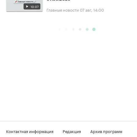
10:07
Главные новости
07 авг, 14:00
Контактная информация
Редакция
Архив программ