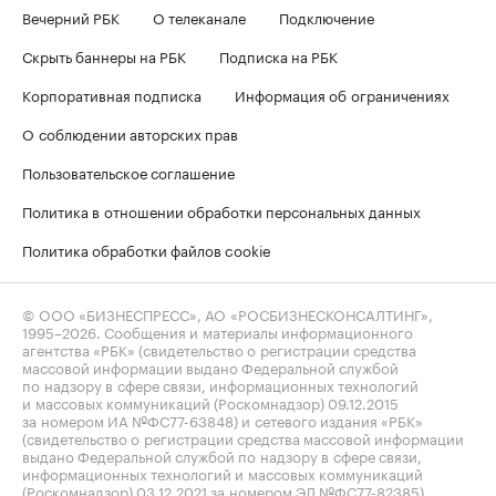
Вечерний РБК
О телеканале
Подключение
Скрыть баннеры на РБК
Подписка на РБК
Корпоративная подписка
Информация об ограничениях
О соблюдении авторских прав
Пользовательское соглашение
Политика в отношении обработки персональных данных
Политика обработки файлов cookie
© ООО «БИЗНЕСПРЕСС», АО «РОСБИЗНЕСКОНСАЛТИНГ»,
1995–2026
. Сообщения и материалы информационного
агентства «РБК» (свидетельство о регистрации средства
массовой информации выдано Федеральной службой
по надзору в сфере связи, информационных технологий
и массовых коммуникаций (Роскомнадзор) 09.12.2015
за номером ИА №ФС77-63848) и сетевого издания «РБК»
(свидетельство о регистрации средства массовой информации
выдано Федеральной службой по надзору в сфере связи,
информационных технологий и массовых коммуникаций
(Роскомнадзор) 03.12.2021 за номером ЭЛ №ФС77-82385)