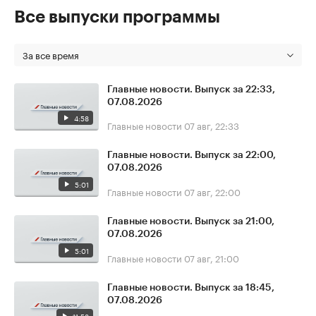
Все выпуски программы
За все время
Главные новости. Выпуск за 22:33,
07.08.2026
4:58
Главные новости
07 авг, 22:33
Главные новости. Выпуск за 22:00,
07.08.2026
5:01
Главные новости
07 авг, 22:00
Главные новости. Выпуск за 21:00,
07.08.2026
5:01
Главные новости
07 авг, 21:00
Главные новости. Выпуск за 18:45,
07.08.2026