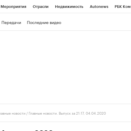
Мероприятия
Отрасли
Недвижимость
Autonews
РБК Ком
ние
РБК Курсы
РБК Life
Тренды
Визионеры
Национальн
Передачи
Последние видео
б
Исследования
Кредитные рейтинги
Франшизы
Газета
роверка контрагентов
Политика
Экономика
Бизнес
Техно
лавные новости
/
Главные новости. Выпуск за 21:17, 04.04.2020