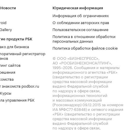
 Новости
Юридическая информация
Информация об ограничениях
roid
О соблюдении авторских прав
allery
Пользовательское соглашение
Политика в отношении обработки
гие продукты РБК
персональных данных
ако для бизнеса
Политика обработки файлов cookie
поративный регистратор
енов
© ООО «БИЗНЕСПРЕСС»,
АО «РОСБИЗНЕСКОНСАЛТИНГ»,
тинг сайтов
1995–2026
. Сообщения и материалы
.решения
информационного агентства «РБК»
(свидетельство о регистрации
комства
средства массовой информации
 знакомств podbor.ru
выдано Федеральной службой
по надзору в сфере связи,
 Курсы
информационных технологий
ла управления РБК
и массовых коммуникаций
(Роскомнадзор) 09.12.2015 за номером
ИА №ФС77-63848) и сетевого издания
«РБК» (свидетельство о регистрации
средства массовой информации
выдано Федеральной службой
по надзору в сфере связи,