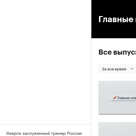
00
Главные 
Все выпу
За все время
Умерла заслуженный тренер России