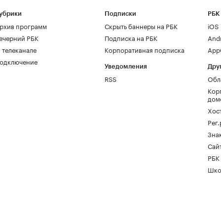
убрики
Подписки
РБК
рхив программ
Скрыть баннеры на РБК
iOS
ечерний РБК
Подписка на РБК
And
 телеканале
Корпоративная подписка
AppG
одключение
Уведомления
Дру
RSS
Обл
Кор
дом
Хос
Рег
Зна
Сайт
РБК
Шко