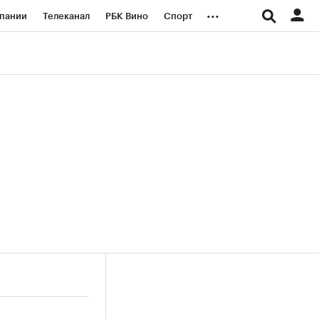
...
пании
Телеканал
РБК Вино
Спорт
ые проекты
Город
Стиль
Крипто
Спецпроекты СПб
логии и медиа
Финансы