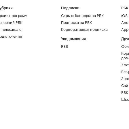
убрики
Подписки
РБК
рхив программ
Скрыть баннеры на РБК
iOS
ечерний РБК
Подписка на РБК
And
 телеканале
Корпоративная подписка
AppG
одключение
Уведомления
Дру
RSS
Обл
Кор
дом
Хос
Рег
Зна
Сайт
РБК
Шко