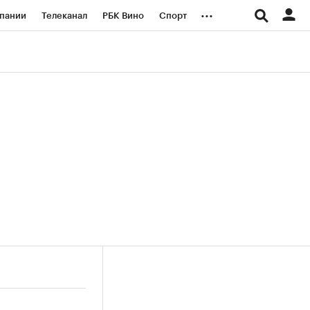
...
пании
Телеканал
РБК Вино
Спорт
ые проекты
Город
Стиль
Крипто
Спецпроекты СПб
логии и медиа
Финансы