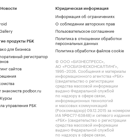
 Новости
Юридическая информация
Информация об ограничениях
roid
О соблюдении авторских прав
allery
Пользовательское соглашение
Политика в отношении обработки
гие продукты РБК
персональных данных
ако для бизнеса
Политика обработки файлов cookie
поративный регистратор
енов
© ООО «БИЗНЕСПРЕСС»,
АО «РОСБИЗНЕСКОНСАЛТИНГ»,
тинг сайтов
1995–2026
. Сообщения и материалы
.решения
информационного агентства «РБК»
(свидетельство о регистрации
комства
средства массовой информации
 знакомств podbor.ru
выдано Федеральной службой
по надзору в сфере связи,
 Курсы
информационных технологий
ла управления РБК
и массовых коммуникаций
(Роскомнадзор) 09.12.2015 за номером
ИА №ФС77-63848) и сетевого издания
«РБК» (свидетельство о регистрации
средства массовой информации
выдано Федеральной службой
по надзору в сфере связи,