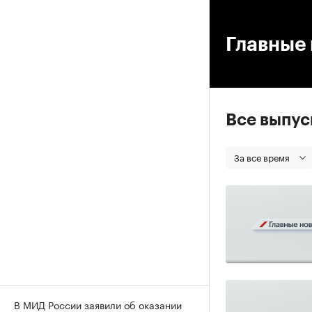
00
Главные 
Все выпу
За все время
В МИД России заявили об оказании