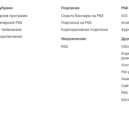
убрики
Подписки
РБК
рхив программ
Скрыть баннеры на РБК
iOS
ечерний РБК
Подписка на РБК
And
 телеканале
Корпоративная подписка
AppG
одключение
Уведомления
Дру
RSS
Обл
Кор
дом
Хос
Рег
Зна
Сайт
РБК
Шко