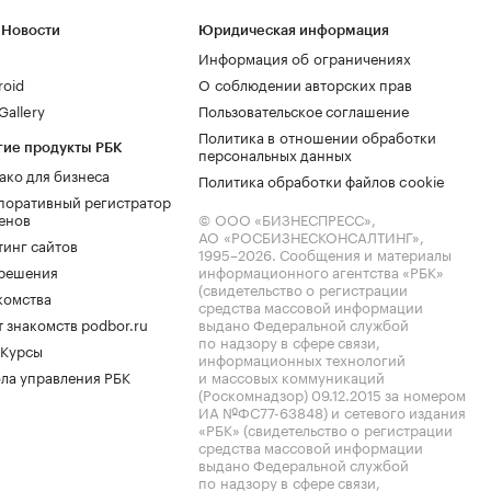
 Новости
Юридическая информация
Информация об ограничениях
roid
О соблюдении авторских прав
allery
Пользовательское соглашение
Политика в отношении обработки
гие продукты РБК
персональных данных
ако для бизнеса
Политика обработки файлов cookie
поративный регистратор
енов
© ООО «БИЗНЕСПРЕСС»,
АО «РОСБИЗНЕСКОНСАЛТИНГ»,
тинг сайтов
1995–2026
. Сообщения и материалы
.решения
информационного агентства «РБК»
(свидетельство о регистрации
комства
средства массовой информации
 знакомств podbor.ru
выдано Федеральной службой
по надзору в сфере связи,
 Курсы
информационных технологий
ла управления РБК
и массовых коммуникаций
(Роскомнадзор) 09.12.2015 за номером
ИА №ФС77-63848) и сетевого издания
«РБК» (свидетельство о регистрации
средства массовой информации
выдано Федеральной службой
по надзору в сфере связи,