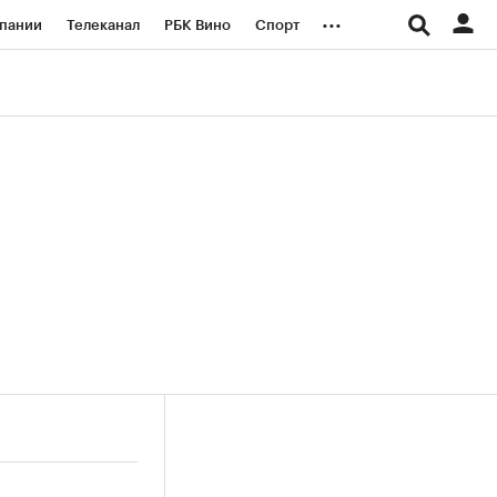
...
пании
Телеканал
РБК Вино
Спорт
ые проекты
Город
Стиль
Крипто
Спецпроекты СПб
логии и медиа
Финансы