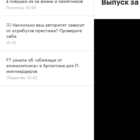
в ловушке из-за войны и памятников
Выпуск за
Политика, 10:49
✍🏻 Насколько ваш авторитет зависит
от атрибутов престижа? Проверьте
себя
10:42
FT узнала об «убежище от
апокалипсиса» в Аргентине для IT-
миллиардеров
Общество, 10:42