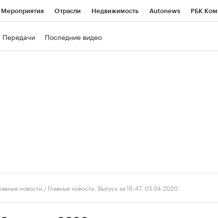
Мероприятия
Отрасли
Недвижимость
Autonews
РБК Ком
ние
РБК Курсы
РБК Life
Тренды
Визионеры
Национальн
Передачи
Последние видео
б
Исследования
Кредитные рейтинги
Франшизы
Газета
роверка контрагентов
Политика
Экономика
Бизнес
Техно
лавные новости
/
Главные новости. Выпуск за 16:47, 03.04.2020