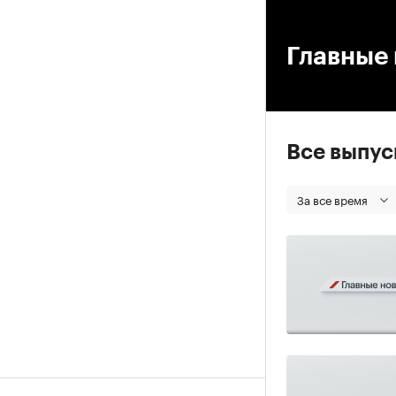
00
Главные 
Все выпу
За все время