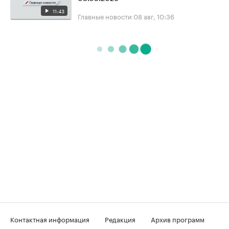
11:43
Главные новости
08 авг, 10:36
Контактная информация
Редакция
Архив программ