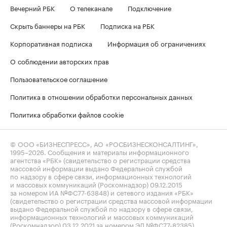
Вечерний РБК
О телеканале
Подключение
Скрыть баннеры на РБК
Подписка на РБК
Корпоративная подписка
Информация об ограничениях
О соблюдении авторских прав
Пользовательское соглашение
Политика в отношении обработки персональных данных
Политика обработки файлов cookie
© ООО «БИЗНЕСПРЕСС», АО «РОСБИЗНЕСКОНСАЛТИНГ»,
1995–2026
. Сообщения и материалы информационного
агентства «РБК» (свидетельство о регистрации средства
массовой информации выдано Федеральной службой
по надзору в сфере связи, информационных технологий
и массовых коммуникаций (Роскомнадзор) 09.12.2015
за номером ИА №ФС77-63848) и сетевого издания «РБК»
(свидетельство о регистрации средства массовой информации
выдано Федеральной службой по надзору в сфере связи,
информационных технологий и массовых коммуникаций
(Роскомнадзор) 03.12.2021 за номером ЭЛ №ФС77-82385)