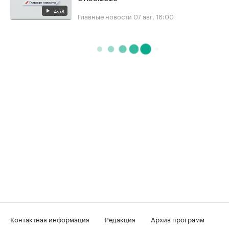
4:58
Главные новости
07 авг, 16:00
Контактная информация
Редакция
Архив программ