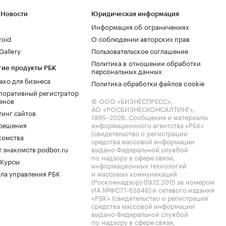
 Новости
Юридическая информация
Информация об ограничениях
roid
О соблюдении авторских прав
allery
Пользовательское соглашение
Политика в отношении обработки
гие продукты РБК
персональных данных
ако для бизнеса
Политика обработки файлов cookie
поративный регистратор
енов
© ООО «БИЗНЕСПРЕСС»,
АО «РОСБИЗНЕСКОНСАЛТИНГ»,
тинг сайтов
1995–2026
. Сообщения и материалы
.решения
информационного агентства «РБК»
(свидетельство о регистрации
комства
средства массовой информации
 знакомств podbor.ru
выдано Федеральной службой
по надзору в сфере связи,
 Курсы
информационных технологий
ла управления РБК
и массовых коммуникаций
(Роскомнадзор) 09.12.2015 за номером
ИА №ФС77-63848) и сетевого издания
«РБК» (свидетельство о регистрации
средства массовой информации
выдано Федеральной службой
по надзору в сфере связи,