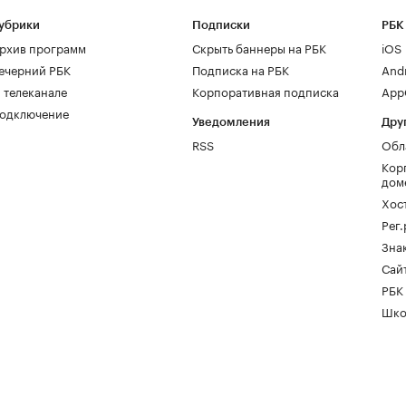
убрики
Подписки
РБК
рхив программ
Скрыть баннеры на РБК
iOS
ечерний РБК
Подписка на РБК
And
 телеканале
Корпоративная подписка
AppG
одключение
Уведомления
Дру
RSS
Обл
Кор
дом
Хос
Рег
Зна
Сайт
РБК
Шко