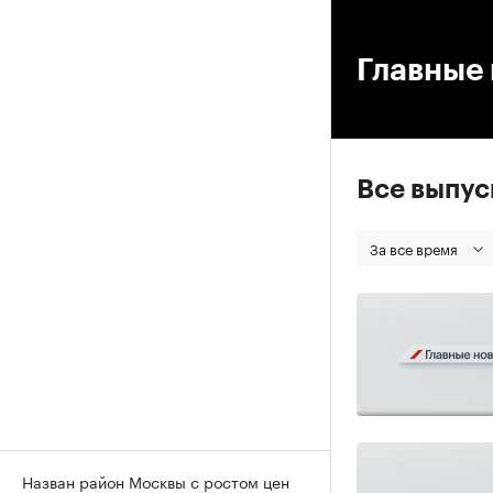
00
Главные 
Все выпу
За все время
Назван район Москвы с ростом цен