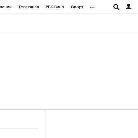
...
пании
Телеканал
РБК Вино
Спорт
ые проекты
Город
Стиль
Крипто
Спецпроекты СПб
логии и медиа
Финансы