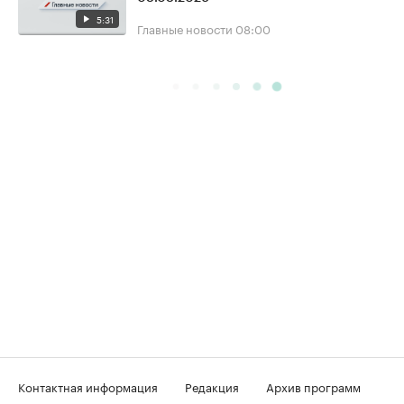
5:31
Главные новости
08:00
Контактная информация
Редакция
Архив программ