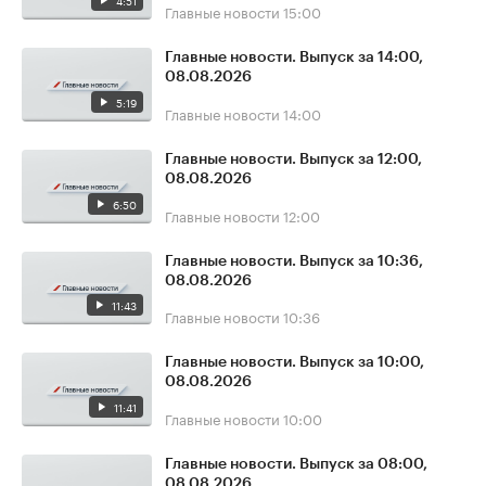
4:51
Главные новости
15:00
Главные новости. Выпуск за 14:00,
08.08.2026
5:19
Главные новости
14:00
Главные новости. Выпуск за 12:00,
08.08.2026
6:50
Главные новости
12:00
Главные новости. Выпуск за 10:36,
08.08.2026
11:43
Главные новости
10:36
Главные новости. Выпуск за 10:00,
08.08.2026
11:41
Главные новости
10:00
Главные новости. Выпуск за 08:00,
08.08.2026