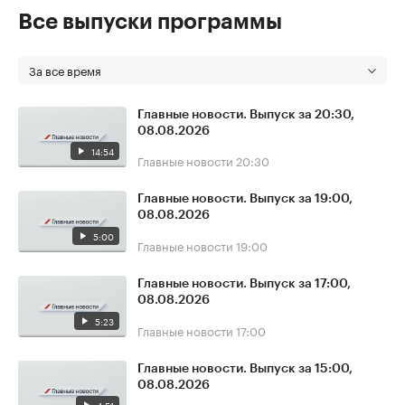
Все выпуски программы
За все время
Главные новости. Выпуск за 20:30,
08.08.2026
14:54
Главные новости
20:30
Главные новости. Выпуск за 19:00,
08.08.2026
5:00
Главные новости
19:00
Главные новости. Выпуск за 17:00,
08.08.2026
5:23
Главные новости
17:00
Главные новости. Выпуск за 15:00,
08.08.2026