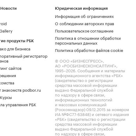
 Новости
Юридическая информация
Информация об ограничениях
roid
О соблюдении авторских прав
allery
Пользовательское соглашение
Политика в отношении обработки
гие продукты РБК
персональных данных
ако для бизнеса
Политика обработки файлов cookie
поративный регистратор
енов
© ООО «БИЗНЕСПРЕСС»,
АО «РОСБИЗНЕСКОНСАЛТИНГ»,
тинг сайтов
1995–2026
. Сообщения и материалы
.решения
информационного агентства «РБК»
(свидетельство о регистрации
комства
средства массовой информации
 знакомств podbor.ru
выдано Федеральной службой
по надзору в сфере связи,
 Курсы
информационных технологий
ла управления РБК
и массовых коммуникаций
(Роскомнадзор) 09.12.2015 за номером
ИА №ФС77-63848) и сетевого издания
«РБК» (свидетельство о регистрации
средства массовой информации
выдано Федеральной службой
по надзору в сфере связи,