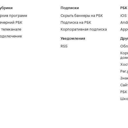
убрики
Подписки
РБК
рхив программ
Скрыть баннеры на РБК
iOS
ечерний РБК
Подписка на РБК
And
 телеканале
Корпоративная подписка
AppG
одключение
Уведомления
Дру
RSS
Обл
Кор
дом
Хос
Рег
Зна
Сайт
РБК
Шко