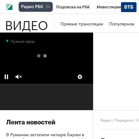
Подписка на РБК
Инвестиции
ВИДЕО
Школа управления РБК
РБК Образова
Прямые трансляции
Популярное
РБК Бизнес-среда
Дискуссионный клу
Прямой эфир
Конференции СПб
Спецпроекты
П
Рынок наличной валюты
Видео
/
Передачи
/
Г
Лента новостей
В Румынии затопили четыре баржи в