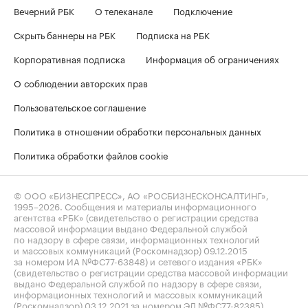
Вечерний РБК
О телеканале
Подключение
Скрыть баннеры на РБК
Подписка на РБК
Корпоративная подписка
Информация об ограничениях
О соблюдении авторских прав
Пользовательское соглашение
Политика в отношении обработки персональных данных
Политика обработки файлов cookie
© ООО «БИЗНЕСПРЕСС», АО «РОСБИЗНЕСКОНСАЛТИНГ»,
1995–2026
. Сообщения и материалы информационного
агентства «РБК» (свидетельство о регистрации средства
массовой информации выдано Федеральной службой
по надзору в сфере связи, информационных технологий
и массовых коммуникаций (Роскомнадзор) 09.12.2015
за номером ИА №ФС77-63848) и сетевого издания «РБК»
(свидетельство о регистрации средства массовой информации
выдано Федеральной службой по надзору в сфере связи,
информационных технологий и массовых коммуникаций
(Роскомнадзор) 03.12.2021 за номером ЭЛ №ФС77-82385)