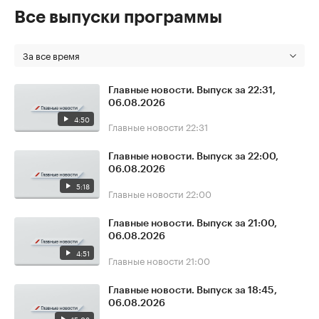
Все выпуски программы
За все время
Главные новости. Выпуск за 22:31,
06.08.2026
4:50
Главные новости
22:31
Главные новости. Выпуск за 22:00,
06.08.2026
5:18
Главные новости
22:00
Главные новости. Выпуск за 21:00,
06.08.2026
4:51
Главные новости
21:00
Главные новости. Выпуск за 18:45,
06.08.2026