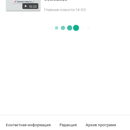
10:23
Главные новости
14:00
Контактная информация
Редакция
Архив программ