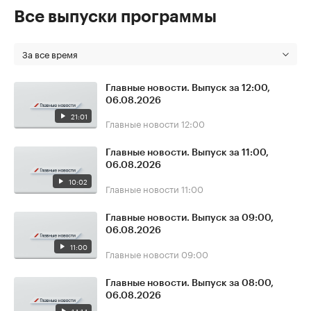
Все выпуски программы
За все время
Главные новости. Выпуск за 12:00,
06.08.2026
21:01
Главные новости
12:00
Главные новости. Выпуск за 11:00,
06.08.2026
10:02
Главные новости
11:00
Главные новости. Выпуск за 09:00,
06.08.2026
11:00
Главные новости
09:00
Главные новости. Выпуск за 08:00,
06.08.2026