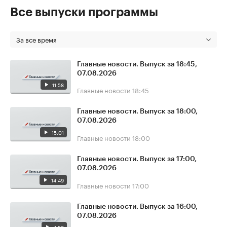
Все выпуски программы
За все время
Главные новости. Выпуск за 18:45,
07.08.2026
11:58
Главные новости
18:45
Главные новости. Выпуск за 18:00,
07.08.2026
15:01
Главные новости
18:00
Главные новости. Выпуск за 17:00,
07.08.2026
14:49
Главные новости
17:00
Главные новости. Выпуск за 16:00,
07.08.2026