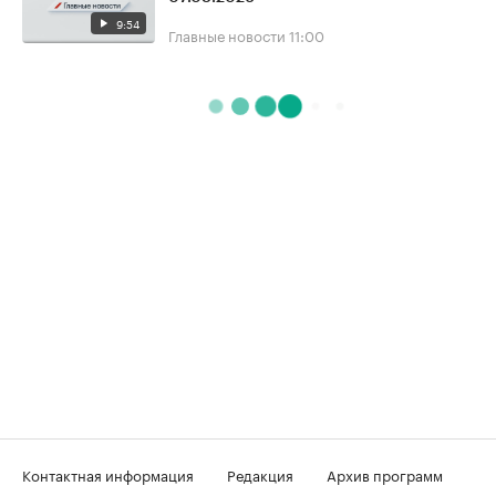
9:54
Главные новости
11:00
Контактная информация
Редакция
Архив программ