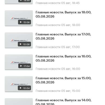
14:44
Главные новости
05 авг, 18:45
Главные новости. Выпуск за 18:00,
05.08.2026
15:06
Главные новости
05 авг, 18:00
Главные новости. Выпуск за 17:00,
05.08.2026
10:06
Главные новости
05 авг, 17:00
Главные новости. Выпуск за 16:00,
05.08.2026
17:04
Главные новости
05 авг, 16:00
Главные новости. Выпуск за 15:00,
05.08.2026
10:04
Главные новости
05 авг, 15:00
Главные новости. Выпуск за 14:00,
05.08.2026