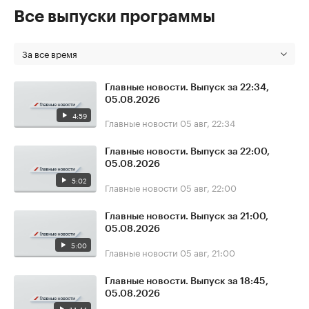
Все выпуски программы
За все время
Главные новости. Выпуск за 22:34,
05.08.2026
4:59
Главные новости
05 авг, 22:34
Главные новости. Выпуск за 22:00,
05.08.2026
5:02
Главные новости
05 авг, 22:00
Главные новости. Выпуск за 21:00,
05.08.2026
5:00
Главные новости
05 авг, 21:00
Главные новости. Выпуск за 18:45,
05.08.2026