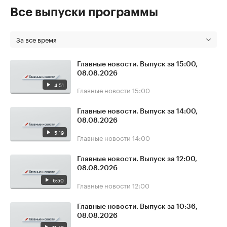
Все выпуски программы
За все время
Главные новости. Выпуск за 15:00,
08.08.2026
4:51
Главные новости
15:00
Главные новости. Выпуск за 14:00,
08.08.2026
5:19
Главные новости
14:00
Главные новости. Выпуск за 12:00,
08.08.2026
6:50
Главные новости
12:00
Главные новости. Выпуск за 10:36,
08.08.2026