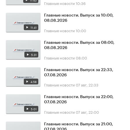
11:43
Главные новости
10:36
Главные новости. Выпуск за 10:00,
08.08.2026
11:41
Главные новости
10:00
Главные новости. Выпуск за 08:00,
08.08.2026
5:31
Главные новости
08:00
Главные новости. Выпуск за 22:33,
07.08.2026
4:58
Главные новости
07 авг, 22:33
Главные новости. Выпуск за 22:00,
07.08.2026
5:01
Главные новости
07 авг, 22:00
Главные новости. Выпуск за 21:00,
07.08.2026