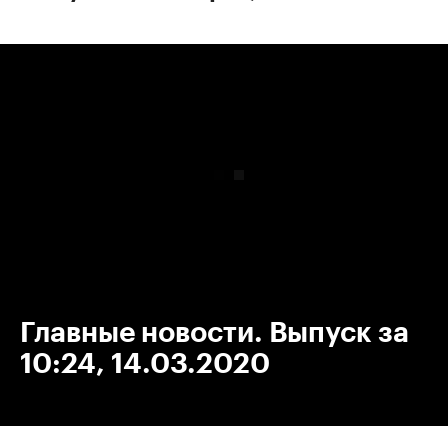
00:00
/
00:00
Главные новости. Выпуск за
10:24, 14.03.2020