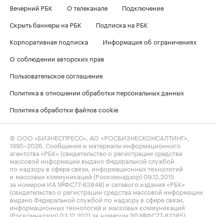
Вечерний РБК
О телеканале
Подключение
Скрыть баннеры на РБК
Подписка на РБК
Корпоративная подписка
Информация об ограничениях
О соблюдении авторских прав
Пользовательское соглашение
Политика в отношении обработки персональных данных
Политика обработки файлов cookie
© ООО «БИЗНЕСПРЕСС», АО «РОСБИЗНЕСКОНСАЛТИНГ»,
1995–2026
. Сообщения и материалы информационного
агентства «РБК» (свидетельство о регистрации средства
массовой информации выдано Федеральной службой
по надзору в сфере связи, информационных технологий
и массовых коммуникаций (Роскомнадзор) 09.12.2015
за номером ИА №ФС77-63848) и сетевого издания «РБК»
(свидетельство о регистрации средства массовой информации
выдано Федеральной службой по надзору в сфере связи,
информационных технологий и массовых коммуникаций
(Роскомнадзор) 03.12.2021 за номером ЭЛ №ФС77-82385)