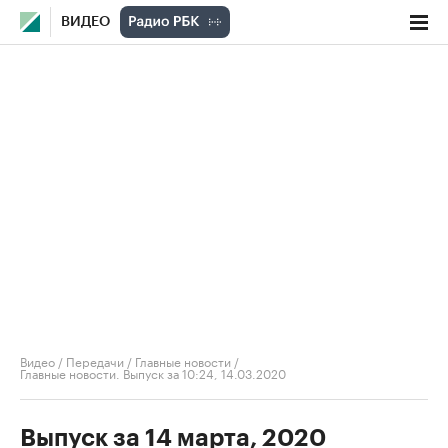
ВИДЕО
Видео
/
Передачи
/
Главные новости
/
Главные новости. Выпуск за 10:24, 14.03.2020
Выпуск за 14 марта, 2020