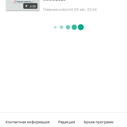
4:59
Главные новости
05 авг, 22:34
Контактная информация
Редакция
Архив программ