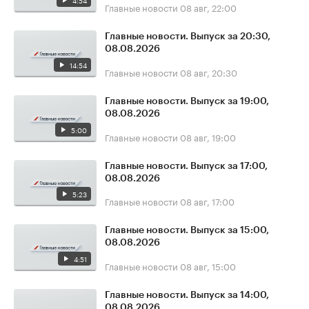
4:54
Главные новости
08 авг, 22:00
Главные новости. Выпуск за 20:30,
08.08.2026
14:54
Главные новости
08 авг, 20:30
Главные новости. Выпуск за 19:00,
08.08.2026
5:00
Главные новости
08 авг, 19:00
Главные новости. Выпуск за 17:00,
08.08.2026
5:23
Главные новости
08 авг, 17:00
Главные новости. Выпуск за 15:00,
08.08.2026
4:51
Главные новости
08 авг, 15:00
Главные новости. Выпуск за 14:00,
08.08.2026