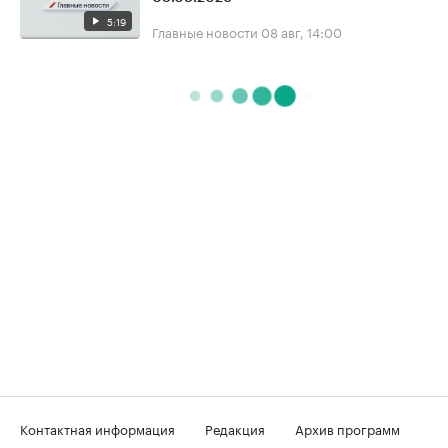
5:19
Главные новости
08 авг, 14:00
Контактная информация
Редакция
Архив программ