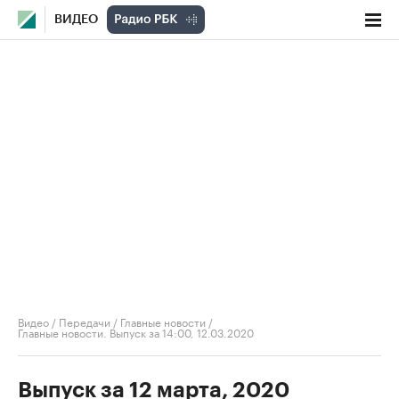
ВИДЕО
Видео
/
Передачи
/
Главные новости
/
Главные новости. Выпуск за 14:00, 12.03.2020
Выпуск за 12 марта, 2020