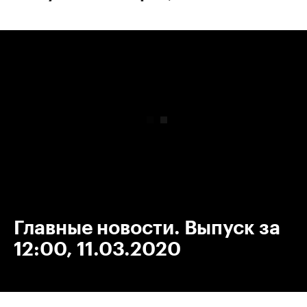
00:00
/
00:00
Главные новости. Выпуск за
12:00, 11.03.2020