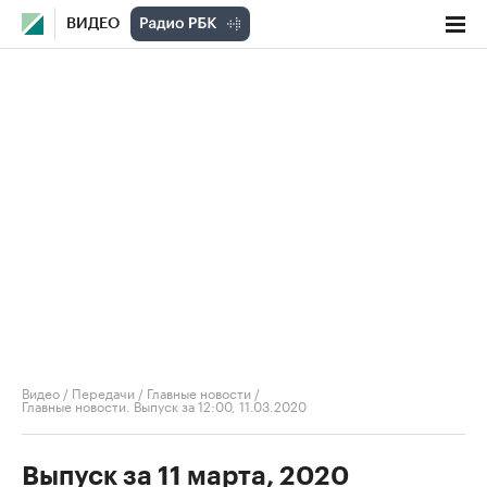
ВИДЕО
Видео
/
Передачи
/
Главные новости
/
Главные новости. Выпуск за 12:00, 11.03.2020
Выпуск за 11 марта, 2020