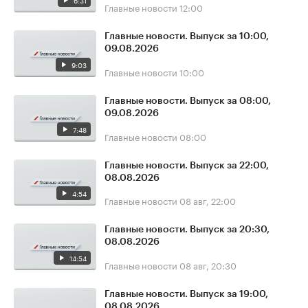
6:31
Главные новости
12:00
Главные новости. Выпуск за 10:00,
09.08.2026
9:03
Главные новости
10:00
Главные новости. Выпуск за 08:00,
09.08.2026
7:48
Главные новости
08:00
Главные новости. Выпуск за 22:00,
08.08.2026
4:54
Главные новости
08 авг, 22:00
Главные новости. Выпуск за 20:30,
08.08.2026
14:54
Главные новости
08 авг, 20:30
Главные новости. Выпуск за 19:00,
08.08.2026