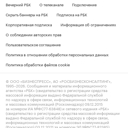
Вечерний РБК
О телеканале
Подключение
Скрыть баннеры на РБК
Подписка на РБК
Корпоративная подписка
Информация об ограничениях
О соблюдении авторских прав
Пользовательское соглашение
Политика в отношении обработки персональных данных
Политика обработки файлов cookie
© ООО «БИЗНЕСПРЕСС», АО «РОСБИЗНЕСКОНСАЛТИНГ»,
1995–2026
. Сообщения и материалы информационного
агентства «РБК» (свидетельство о регистрации средства
массовой информации выдано Федеральной службой
по надзору в сфере связи, информационных технологий
и массовых коммуникаций (Роскомнадзор) 09.12.2015
за номером ИА №ФС77-63848) и сетевого издания «РБК»
(свидетельство о регистрации средства массовой информации
выдано Федеральной службой по надзору в сфере связи,
информационных технологий и массовых коммуникаций
(Роскомнадзор) 03.12.2021 за номером ЭЛ №ФС77-82385)