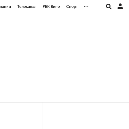
...
пании
Телеканал
РБК Вино
Спорт
ые проекты
Город
Стиль
Крипто
Спецпроекты СПб
логии и медиа
Финансы