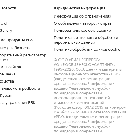
 Новости
Юридическая информация
Информация об ограничениях
roid
О соблюдении авторских прав
allery
Пользовательское соглашение
Политика в отношении обработки
гие продукты РБК
персональных данных
ако для бизнеса
Политика обработки файлов cookie
поративный регистратор
енов
© ООО «БИЗНЕСПРЕСС»,
АО «РОСБИЗНЕСКОНСАЛТИНГ»,
тинг сайтов
1995–2026
. Сообщения и материалы
.решения
информационного агентства «РБК»
(свидетельство о регистрации
комства
средства массовой информации
 знакомств podbor.ru
выдано Федеральной службой
по надзору в сфере связи,
 Курсы
информационных технологий
ла управления РБК
и массовых коммуникаций
(Роскомнадзор) 09.12.2015 за номером
ИА №ФС77-63848) и сетевого издания
«РБК» (свидетельство о регистрации
средства массовой информации
выдано Федеральной службой
по надзору в сфере связи,