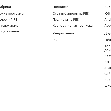
убрики
Подписки
РБК
рхив программ
Скрыть баннеры на РБК
iOS
ечерний РБК
Подписка на РБК
And
 телеканале
Корпоративная подписка
AppG
одключение
Уведомления
Дру
RSS
Обл
Кор
дом
Хос
Рег
Зна
Сайт
РБК
Шко