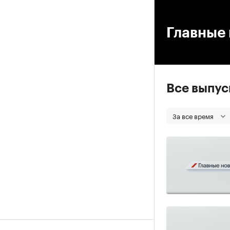
00
Главные 
Все выпу
За все время