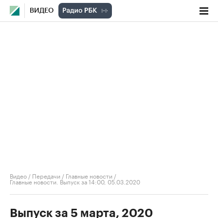
ВИДЕО
Видео
/
Передачи
/
Главные новости
/
Главные новости. Выпуск за 14:00, 05.03.2020
Выпуск за 5 марта, 2020