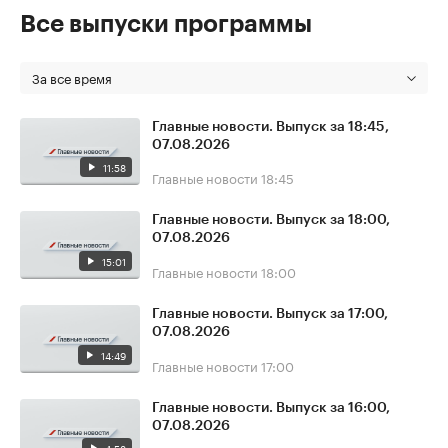
Все выпуски программы
За все время
Главные новости. Выпуск за 18:45,
07.08.2026
11:58
Главные новости
18:45
Главные новости. Выпуск за 18:00,
07.08.2026
15:01
Главные новости
18:00
Главные новости. Выпуск за 17:00,
07.08.2026
14:49
Главные новости
17:00
Главные новости. Выпуск за 16:00,
07.08.2026