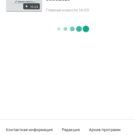
10:23
Главные новости
14:00
Контактная информация
Редакция
Архив программ