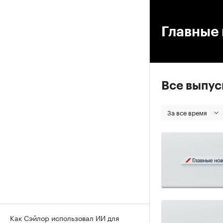
00
Главные 
Все выпу
За все время
Как Сэйлор использовал ИИ для