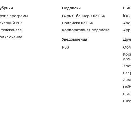
убрики
Подписки
РБК
рхив программ
Скрыть баннеры на РБК
iOS
ечерний РБК
Подписка на РБК
And
 телеканале
Корпоративная подписка
AppG
одключение
Уведомления
Дру
RSS
Обл
Кор
дом
Хос
Рег
Зна
Сайт
РБК
Шко