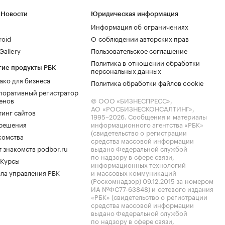
 Новости
Юридическая информация
Информация об ограничениях
roid
О соблюдении авторских прав
allery
Пользовательское соглашение
Политика в отношении обработки
гие продукты РБК
персональных данных
ако для бизнеса
Политика обработки файлов cookie
поративный регистратор
енов
© ООО «БИЗНЕСПРЕСС»,
АО «РОСБИЗНЕСКОНСАЛТИНГ»,
тинг сайтов
1995–2026
. Сообщения и материалы
.решения
информационного агентства «РБК»
(свидетельство о регистрации
комства
средства массовой информации
 знакомств podbor.ru
выдано Федеральной службой
по надзору в сфере связи,
 Курсы
информационных технологий
ла управления РБК
и массовых коммуникаций
(Роскомнадзор) 09.12.2015 за номером
ИА №ФС77-63848) и сетевого издания
«РБК» (свидетельство о регистрации
средства массовой информации
выдано Федеральной службой
по надзору в сфере связи,