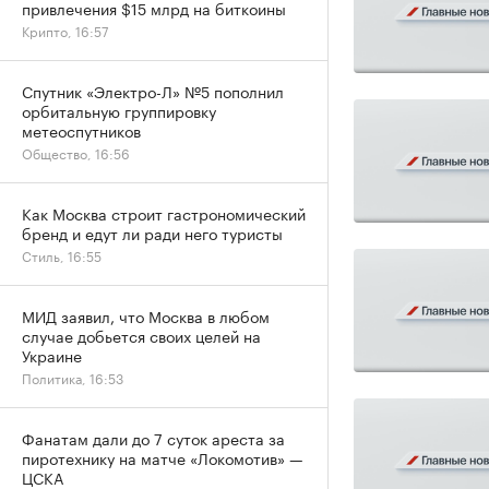
привлечения $15 млрд на биткоины
Крипто, 16:57
Спутник «Электро-Л» №5 пополнил
орбитальную группировку
метеоспутников
Общество, 16:56
Как Москва строит гастрономический
бренд и едут ли ради него туристы
Стиль, 16:55
МИД заявил, что Москва в любом
случае добьется своих целей на
Украине
Политика, 16:53
Фанатам дали до 7 суток ареста за
пиротехнику на матче «Локомотив» —
ЦСКА