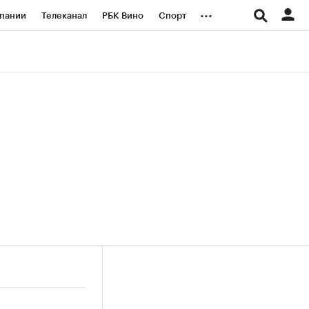
...
пании
Телеканал
РБК Вино
Спорт
ые проекты
Город
Стиль
Крипто
Спецпроекты СПб
логии и медиа
Финансы