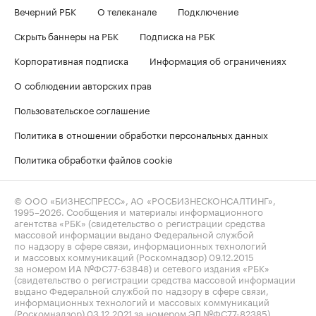
Вечерний РБК
О телеканале
Подключение
Скрыть баннеры на РБК
Подписка на РБК
Корпоративная подписка
Информация об ограничениях
О соблюдении авторских прав
Пользовательское соглашение
Политика в отношении обработки персональных данных
Политика обработки файлов cookie
© ООО «БИЗНЕСПРЕСС», АО «РОСБИЗНЕСКОНСАЛТИНГ»,
1995–2026
. Сообщения и материалы информационного
агентства «РБК» (свидетельство о регистрации средства
массовой информации выдано Федеральной службой
по надзору в сфере связи, информационных технологий
и массовых коммуникаций (Роскомнадзор) 09.12.2015
за номером ИА №ФС77-63848) и сетевого издания «РБК»
(свидетельство о регистрации средства массовой информации
выдано Федеральной службой по надзору в сфере связи,
информационных технологий и массовых коммуникаций
(Роскомнадзор) 03.12.2021 за номером ЭЛ №ФС77-82385)