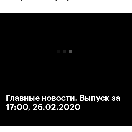
00:00
/
00:00
Главные новости. Выпуск за
17:00, 26.02.2020