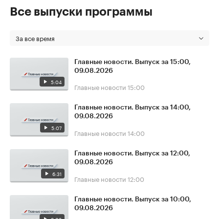
Все выпуски программы
За все время
Главные новости. Выпуск за 15:00,
09.08.2026
5:04
Главные новости
15:00
Главные новости. Выпуск за 14:00,
09.08.2026
5:07
Главные новости
14:00
Главные новости. Выпуск за 12:00,
09.08.2026
6:31
Главные новости
12:00
Главные новости. Выпуск за 10:00,
09.08.2026